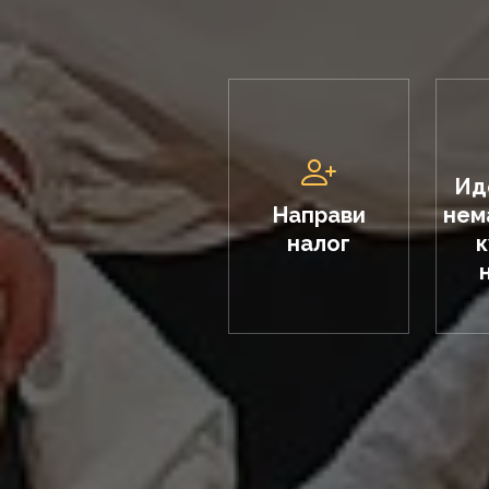
Ид
Направи
нем
налог
к