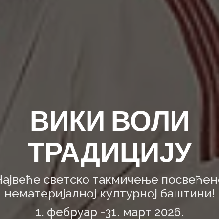
ВИКИ ВОЛИ
ТРАДИЦИЈУ
Највеће светско такмичење посвећен
нематеријалној културној баштини!
1. фебруар -31. март 2026.