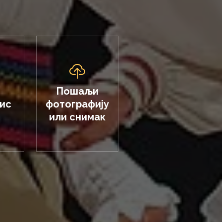
Пошаљи
пис
фотографију
или снимак