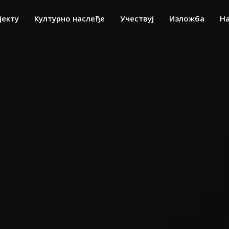
јекту
Културно наслеђе
Учествуј
Изложба
Н