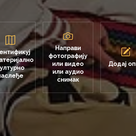
Направи
ентификуј
фотографију
атеријално
или видео
Додај о
ултурно
или аудио
наслеђе
снимак